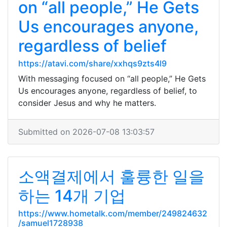
on “all people,” He Gets
Us encourages anyone,
regardless of belief
https://atavi.com/share/xxhqs9zts4l9
With messaging focused on “all people,” He Gets
Us encourages anyone, regardless of belief, to
consider Jesus and why he matters.
Submitted on 2026-07-08 13:03:57
소액결제에서 훌륭한 일을
하는 14개 기업
https://www.hometalk.com/member/249824632
/samuel1728938