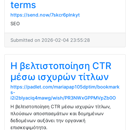
terms
https://send.now/7skcr6plnkyt
SEO
Submitted on 2026-02-04 23:55:28
Η βελτιστοποίηση CTR
μέσω ισχυρών τίτλων
https://padlet.com/mariapap105dptim/bookmark
s-
i2i2blyaciq4mawg/wish/PR3NWxGPPMVpZb0O
Η βελτιστοποίηση CTR μέσω ισχυρών τίτλων,
πλούσιων αποσπασμάτων και δομημένων
δεδομένων αυξάνει την οργανική
επισκεψιμότητα.