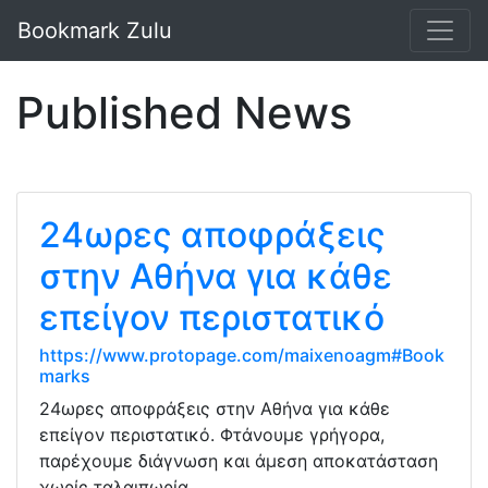
Bookmark Zulu
Published News
24ωρες αποφράξεις
στην Αθήνα για κάθε
επείγον περιστατικό
https://www.protopage.com/maixenoagm#Book
marks
24ωρες αποφράξεις στην Αθήνα για κάθε
επείγον περιστατικό. Φτάνουμε γρήγορα,
παρέχουμε διάγνωση και άμεση αποκατάσταση
χωρίς ταλαιπωρία.