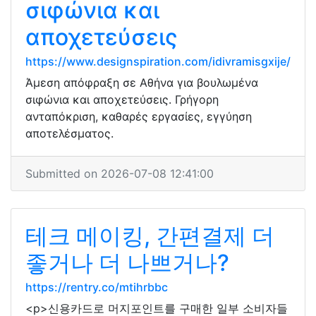
σιφώνια και
αποχετεύσεις
https://www.designspiration.com/idivramisgxije/
Άμεση απόφραξη σε Αθήνα για βουλωμένα
σιφώνια και αποχετεύσεις. Γρήγορη
ανταπόκριση, καθαρές εργασίες, εγγύηση
αποτελέσματος.
Submitted on 2026-07-08 12:41:00
테크 메이킹, 간편결제 더
좋거나 더 나쁘거나?
https://rentry.co/mtihrbbc
<p>신용카드로 머지포인트를 구매한 일부 소비자들