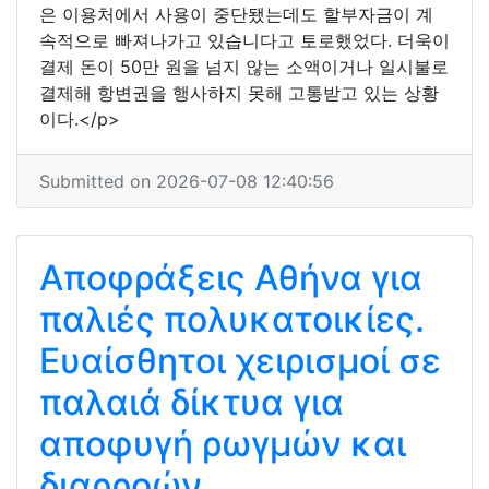
은 이용처에서 사용이 중단됐는데도 할부자금이 계
속적으로 빠져나가고 있습니다고 토로했었다. 더욱이
결제 돈이 50만 원을 넘지 않는 소액이거나 일시불로
결제해 항변권을 행사하지 못해 고통받고 있는 상황
이다.</p>
Submitted on 2026-07-08 12:40:56
Αποφράξεις Αθήνα για
παλιές πολυκατοικίες.
Ευαίσθητοι χειρισμοί σε
παλαιά δίκτυα για
αποφυγή ρωγμών και
διαρροών.