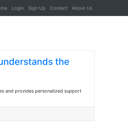
ome
Login
Sign Up
Contact
About Us
understands the
es and provides personalized support