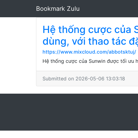
Bookmark Zulu
Hệ thống cược của S
dùng, với thao tác 
https://www.mixcloud.com/abbotsktuj/
Hệ thống cược của Sunwin được tối ưu hó
Submitted on 2026-05-06 13:03:18