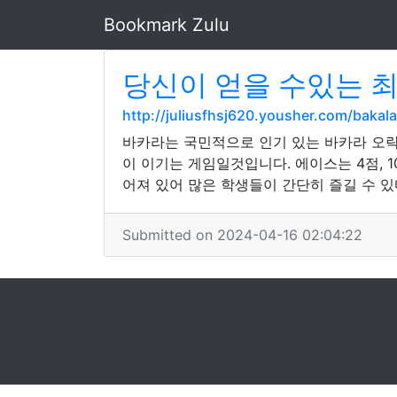
Bookmark Zulu
당신이 얻을 수있는 
http://juliusfhsj620.yousher.com/baka
바카라는 국민적으로 인기 있는 바카라 오락
이 이기는 게임일것입니다. 에이스는 4점, 1
어져 있어 많은 학생들이 간단히 즐길 수 있
Submitted on 2024-04-16 02:04:22