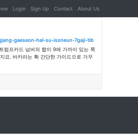
ome
Login
Sign Up
Contact
About Us
jang-gaeseon-hal-su-issneun-7gaji-tib
트럼프카드 넘버의 합이 9에 가까이 있는 쪽
계산되지요. 바카라는 확 간단한 가이드으로 가꾸